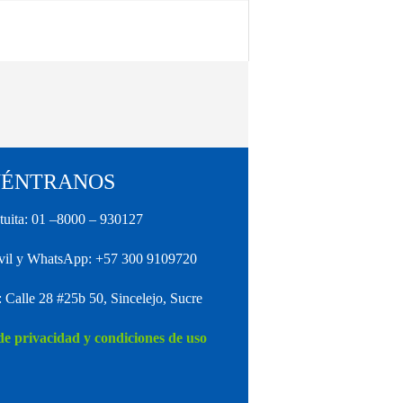
ÉNTRANOS
tuita: 01 –8000 – 930127
vil y WhatsApp: +57 300 9109720
: Calle 28 #25b 50, Sincelejo, Sucre
 de privacidad y condiciones de uso