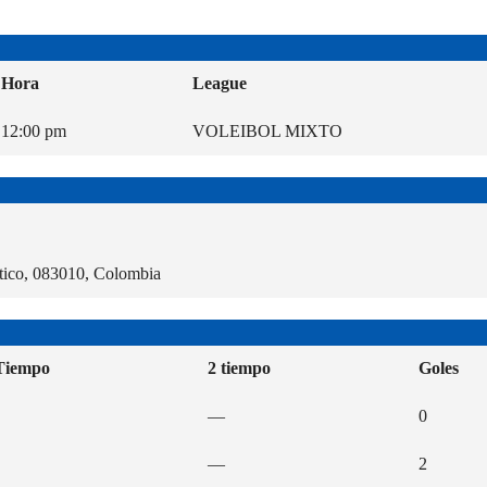
Hora
League
12:00 pm
VOLEIBOL MIXTO
tico, 083010, Colombia
Tiempo
2 tiempo
Goles
—
0
—
2