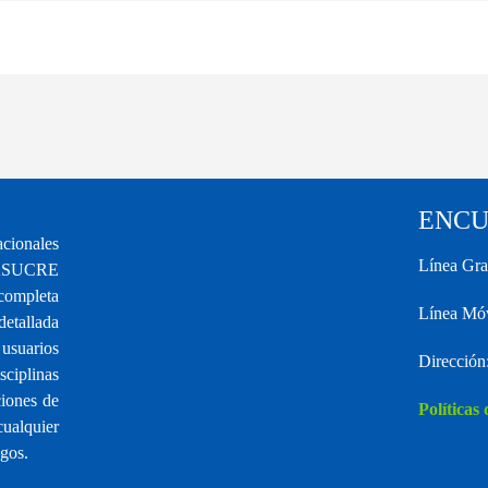
ENCU
cionales
Línea Gra
MFASUCRE
ompleta
Línea Mó
etallada
 usuarios
Dirección
ciplinas
ciones de
Políticas
cualquier
egos.