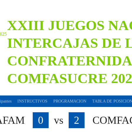
XXIII JUEGOS N
INTERCAJAS DE 
CONFRATERNID
COMFASUCRE 202
cipantes
INSTRUCTIVOS
PROGRAMACION
TABLA DE POSICIO
AFAM
0
vs
2
COMFA