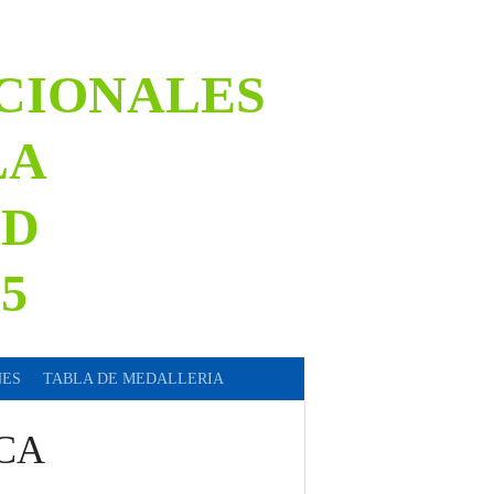
ACIONALES
LA
AD
5
NES
TABLA DE MEDALLERIA
CA