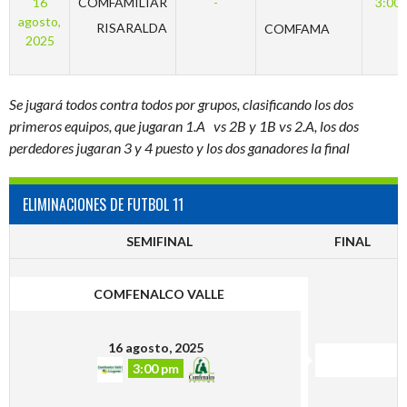
16
COMFAMILIAR
-
3:00
agosto,
RISARALDA
COMFAMA
2025
Se jugará todos contra todos por grupos, clasificando los dos
primeros equipos, que jugaran 1.A vs 2B y 1B vs 2.A, los dos
perdedores jugaran 3 y 4 puesto y los dos ganadores la final
ELIMINACIONES DE FUTBOL 11
SEMIFINAL
FINAL
COMFENALCO VALLE
16 agosto, 2025
3:00 pm