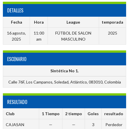
DETALLES
Fecha
Hora
League
temporada
16 agosto,
11:00
FÚTBOL DE SALON
2025
2025
am
MASCULINO
ESCENARIO
Sintética No 1.
Calle 76F, Los Campanos, Soledad, Atlántico, 083010, Colombia
RESULTADO
Club
1 Tiempo
2 tiempo
Goles
resultado
CAJASAN
—
—
3
Perdedor