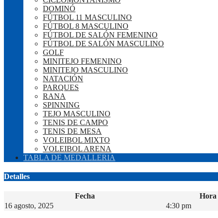
DOMINÓ
FÚTBOL 11 MASCULINO
FÚTBOL 8 MASCULINO
FÚTBOL DE SALÓN FEMENINO
FÚTBOL DE SALÓN MASCULINO
GOLF
MINITEJO FEMENINO
MINITEJO MASCULINO
NATACIÓN
PARQUES
RANA
SPINNING
TEJO MASCULINO
TENIS DE CAMPO
TENIS DE MESA
VOLEIBOL MIXTO
VOLEIBOL ARENA
TABLA DE MEDALLERIA
Detalles
Fecha
Hora
16 agosto, 2025
4:30 pm