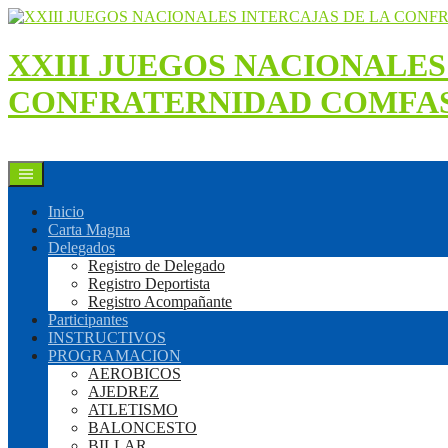
Saltar
al
contenido
XXIII JUEGOS NACIONALES
CONFRATERNIDAD COMFAS
Inicio
Carta Magna
Delegados
Registro de Delegado
Registro Deportista
Registro Acompañante
Participantes
INSTRUCTIVOS
PROGRAMACION
AEROBICOS
AJEDREZ
ATLETISMO
BALONCESTO
BILLAR