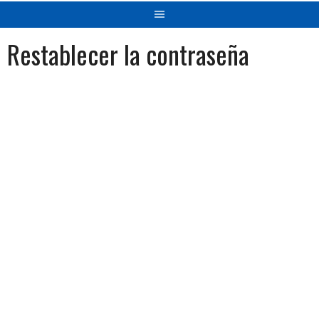
Restablecer la contraseña
Para restablecer tu contraseña, por favor, introduce a
continuación tu dirección de correo electrónico o nombre
de usuario.