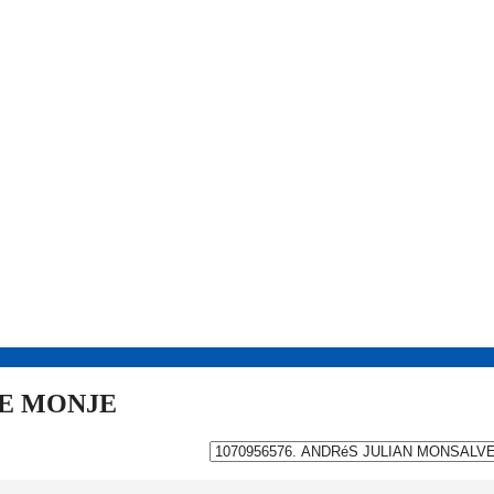
E MONJE