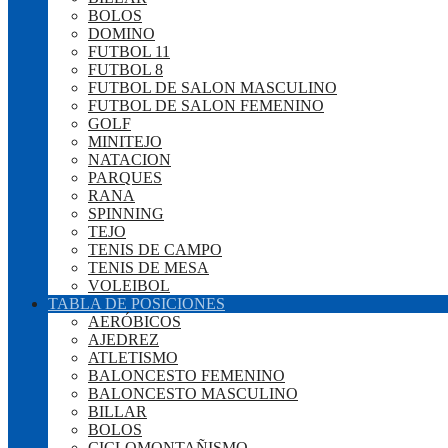
BOLOS
DOMINO
FUTBOL 11
FUTBOL 8
FUTBOL DE SALON MASCULINO
FUTBOL DE SALON FEMENINO
GOLF
MINITEJO
NATACION
PARQUES
RANA
SPINNING
TEJO
TENIS DE CAMPO
TENIS DE MESA
VOLEIBOL
TABLA DE POSICIONES
AERÓBICOS
AJEDREZ
ATLETISMO
BALONCESTO FEMENINO
BALONCESTO MASCULINO
BILLAR
BOLOS
CICLOMONTAÑISMO