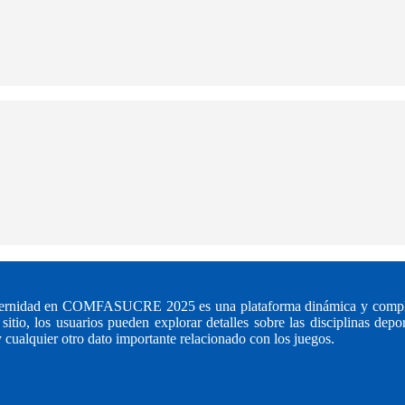
fraternidad en COMFASUCRE 2025 es una plataforma dinámica y compl
itio, los usuarios pueden explorar detalles sobre las disciplinas depor
 cualquier otro dato importante relacionado con los juegos.