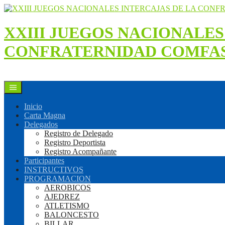
Saltar
al
contenido
XXIII JUEGOS NACIONALES
CONFRATERNIDAD COMFAS
Inicio
Carta Magna
Delegados
Registro de Delegado
Registro Deportista
Registro Acompañante
Participantes
INSTRUCTIVOS
PROGRAMACION
AEROBICOS
AJEDREZ
ATLETISMO
BALONCESTO
BILLAR