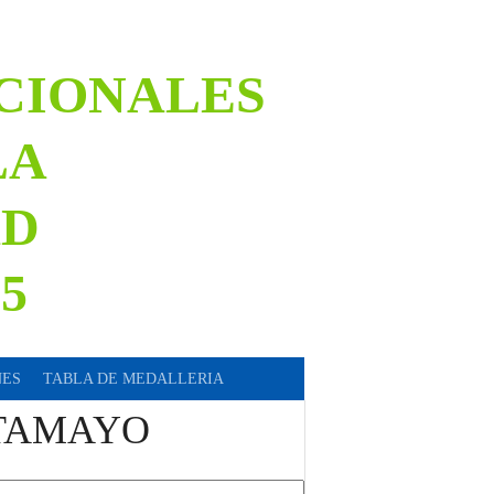
ACIONALES
LA
AD
5
NES
TABLA DE MEDALLERIA
 TAMAYO