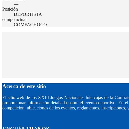
—
Posición
DEPORTISTA
equipo actual
COMFACHOCO
Acerca de este sitio
El sitio web de los XXIII Juegos Nacionales Intercajas de la Con
proporcionar información detallada sobre el evento deportivo. En el s
competición, ubicaciones de los eventos, reglamentos, inscripciones, y
ENCUÉNTRANOS