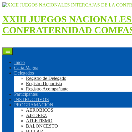
Saltar
al
contenido
XXIII JUEGOS NACIONALES
CONFRATERNIDAD COMFAS
Inicio
Carta Magna
Delegados
Registro de Delegado
Registro Deportista
Registro Acompañante
Participantes
INSTRUCTIVOS
PROGRAMACION
AEROBICOS
AJEDREZ
ATLETISMO
BALONCESTO
BILLAR