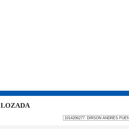
 LOZADA