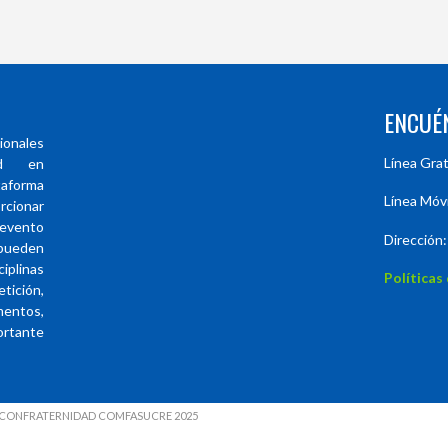
ENCUÉ
ionales
Línea Gra
ad en
forma
Línea Móv
rcionar
evento
Dirección:
 pueden
plinas
Políticas
ición,
entos,
ortante
LA CONFRATERNIDAD COMFASUCRE 2025