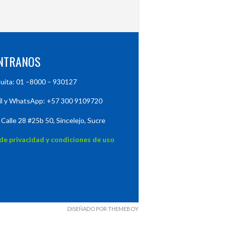
NTRANOS
tuita: 01 –8000 – 930127
il y WhatsApp: +57 300 9109720
 Calle 28 #25b 50, Sincelejo, Sucre
 de privacidad y condiciones de uso
DISEÑADO POR THEMEBOY