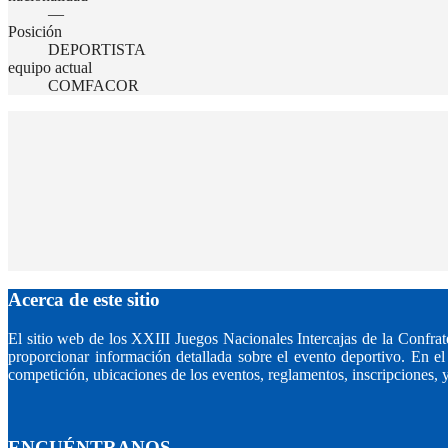
—
Posición
DEPORTISTA
equipo actual
COMFACOR
Acerca de este sitio
El sitio web de los XXIII Juegos Nacionales Intercajas de la Con
proporcionar información detallada sobre el evento deportivo. En el s
competición, ubicaciones de los eventos, reglamentos, inscripciones, y
ENCUÉNTRANOS