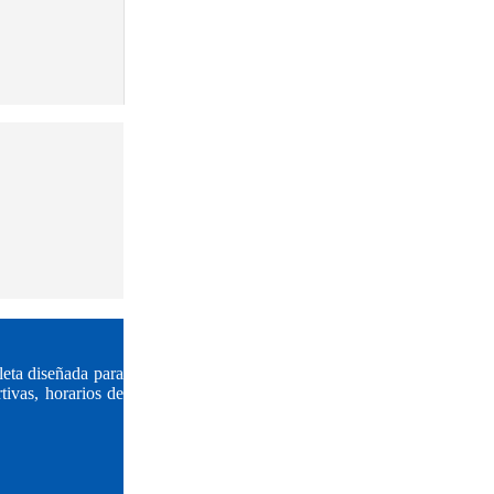
eta diseñada para
tivas, horarios de