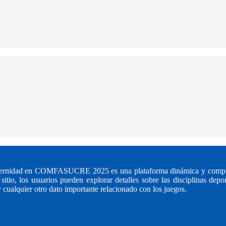
fraternidad en COMFASUCRE 2025 es una plataforma dinámica y compl
itio, los usuarios pueden explorar detalles sobre las disciplinas depor
 cualquier otro dato importante relacionado con los juegos.