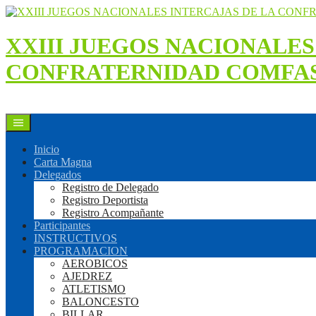
Saltar
al
contenido
XXIII JUEGOS NACIONALES
CONFRATERNIDAD COMFAS
Inicio
Carta Magna
Delegados
Registro de Delegado
Registro Deportista
Registro Acompañante
Participantes
INSTRUCTIVOS
PROGRAMACION
AEROBICOS
AJEDREZ
ATLETISMO
BALONCESTO
BILLAR