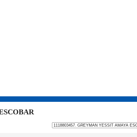
 ESCOBAR