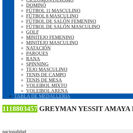
DOMINÓ
FÚTBOL 11 MASCULINO
FÚTBOL 8 MASCULINO
FÚTBOL DE SALÓN FEMENINO
FÚTBOL DE SALÓN MASCULINO
GOLF
MINITEJO FEMENINO
MINITEJO MASCULINO
NATACIÓN
PARQUES
RANA
SPINNING
TEJO MASCULINO
TENIS DE CAMPO
TENIS DE MESA
VOLEIBOL MIXTO
VOLEIBOL ARENA
TABLA DE MEDALLERIA
1118803457
GREYMAN YESSIT AMAYA
nacionalidad