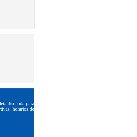
eta diseñada para
tivas, horarios de