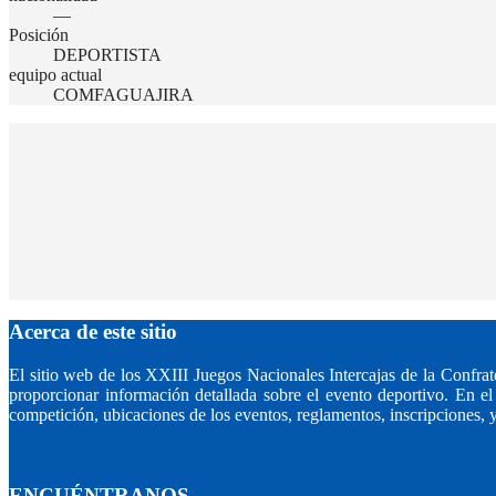
—
Posición
DEPORTISTA
equipo actual
COMFAGUAJIRA
Acerca de este sitio
El sitio web de los XXIII Juegos Nacionales Intercajas de la Con
proporcionar información detallada sobre el evento deportivo. En el s
competición, ubicaciones de los eventos, reglamentos, inscripciones, y
ENCUÉNTRANOS