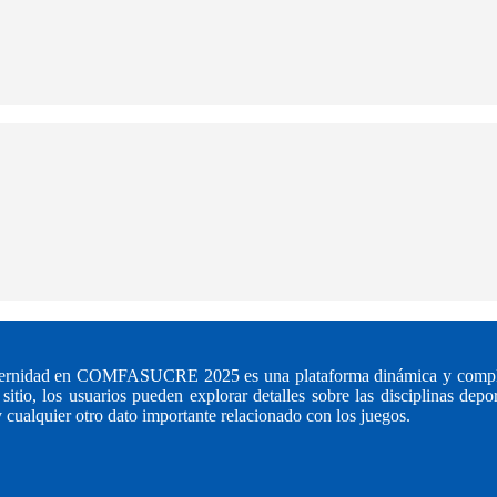
fraternidad en COMFASUCRE 2025 es una plataforma dinámica y compl
itio, los usuarios pueden explorar detalles sobre las disciplinas depor
 cualquier otro dato importante relacionado con los juegos.