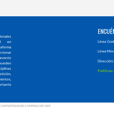
ENCUÉ
ionales
Línea Gra
ad en
forma
Línea Móv
rcionar
evento
Dirección:
 pueden
plinas
Políticas
ición,
entos,
ortante
LA CONFRATERNIDAD COMFASUCRE 2025