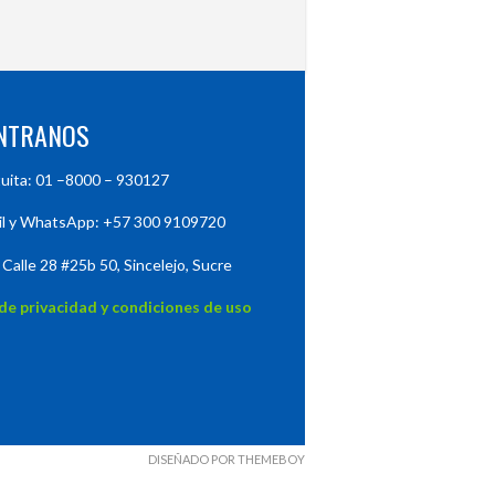
NTRANOS
tuita: 01 –8000 – 930127
il y WhatsApp: +57 300 9109720
 Calle 28 #25b 50, Sincelejo, Sucre
 de privacidad y condiciones de uso
DISEÑADO POR THEMEBOY