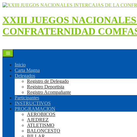
Saltar
al
contenido
XXIII JUEGOS NACIONALES
CONFRATERNIDAD COMFAS
Inicio
Carta Magna
Delegados
Registro de Delegado
Registro Deportista
Registro Acompañante
Participantes
INSTRUCTIVOS
PROGRAMACION
AEROBICOS
AJEDREZ
ATLETISMO
BALONCESTO
BILLAR