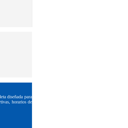
eta diseñada para
tivas, horarios de