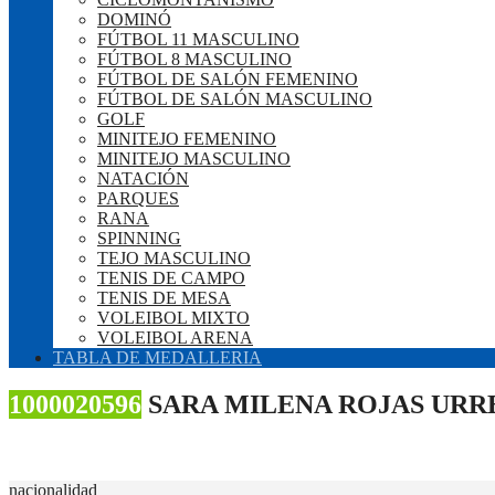
DOMINÓ
FÚTBOL 11 MASCULINO
FÚTBOL 8 MASCULINO
FÚTBOL DE SALÓN FEMENINO
FÚTBOL DE SALÓN MASCULINO
GOLF
MINITEJO FEMENINO
MINITEJO MASCULINO
NATACIÓN
PARQUES
RANA
SPINNING
TEJO MASCULINO
TENIS DE CAMPO
TENIS DE MESA
VOLEIBOL MIXTO
VOLEIBOL ARENA
TABLA DE MEDALLERIA
1000020596
SARA MILENA ROJAS URR
nacionalidad