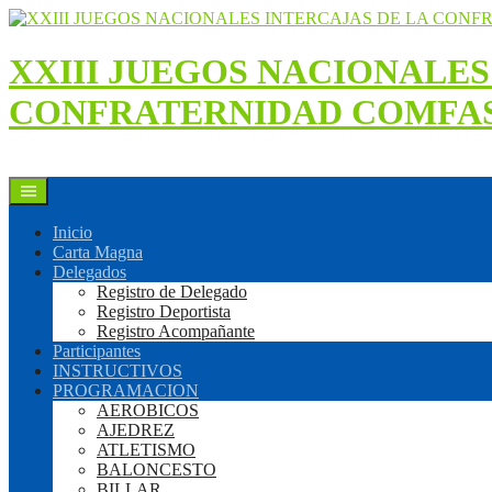
Saltar
al
contenido
XXIII JUEGOS NACIONALES
CONFRATERNIDAD COMFAS
Inicio
Carta Magna
Delegados
Registro de Delegado
Registro Deportista
Registro Acompañante
Participantes
INSTRUCTIVOS
PROGRAMACION
AEROBICOS
AJEDREZ
ATLETISMO
BALONCESTO
BILLAR