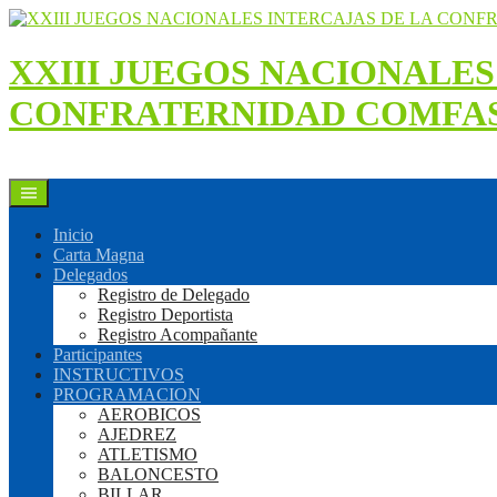
Saltar
al
contenido
XXIII JUEGOS NACIONALES
CONFRATERNIDAD COMFAS
Inicio
Carta Magna
Delegados
Registro de Delegado
Registro Deportista
Registro Acompañante
Participantes
INSTRUCTIVOS
PROGRAMACION
AEROBICOS
AJEDREZ
ATLETISMO
BALONCESTO
BILLAR