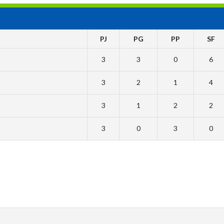
PJ
PG
PP
SF
3
3
0
6
3
2
1
4
3
1
2
2
3
0
3
0