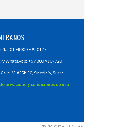
NTRANOS
tuita: 01 –8000 – 930127
il y WhatsApp: +57 300 9109720
 Calle 28 #25b 50, Sincelejo, Sucre
 de privacidad y condiciones de uso
DISEÑADO POR THEMEBOY