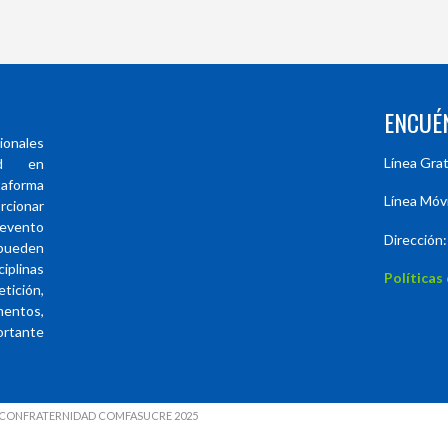
ENCUÉ
ionales
Línea Gra
ad en
forma
Línea Móv
rcionar
evento
Dirección:
 pueden
plinas
Políticas
ición,
entos,
ortante
LA CONFRATERNIDAD COMFASUCRE 2025