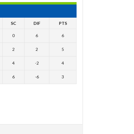
SC
DIF
PTS
0
6
6
2
2
5
4
-2
4
6
-6
3