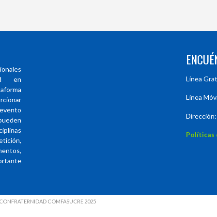
ENCUÉ
ionales
Línea Gra
ad en
forma
Línea Móv
rcionar
evento
Dirección:
 pueden
plinas
Políticas
ición,
entos,
ortante
LA CONFRATERNIDAD COMFASUCRE 2025