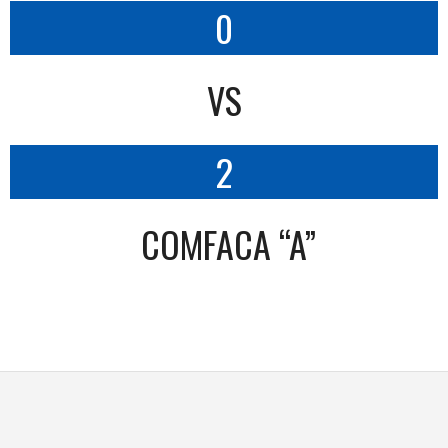
0
VS
2
COMFACA “A”