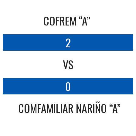
COFREM “A”
2
VS
0
COMFAMILIAR NARIÑO “A”