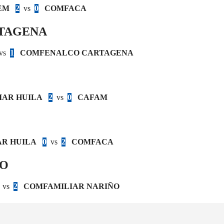
EM
2
vs
0
COMFACA
TAGENA
vs
1
COMFENALCO CARTAGENA
IAR HUILA
2
vs
0
CAFAM
R HUILA
0
vs
2
COMFACA
ÑO
vs
2
COMFAMILIAR NARIÑO