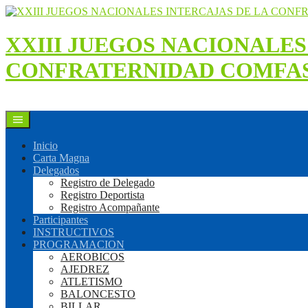
Saltar
al
contenido
XXIII JUEGOS NACIONALES
CONFRATERNIDAD COMFAS
Inicio
Carta Magna
Delegados
Registro de Delegado
Registro Deportista
Registro Acompañante
Participantes
INSTRUCTIVOS
PROGRAMACION
AEROBICOS
AJEDREZ
ATLETISMO
BALONCESTO
BILLAR