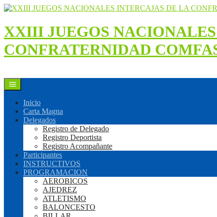
Saltar
al
contenido
XXIII JUEGOS NACIONALES
CONFRATERNIDAD COMFAS
Inicio
Carta Magna
Delegados
Registro de Delegado
Registro Deportista
Registro Acompañante
Participantes
INSTRUCTIVOS
PROGRAMACION
AEROBICOS
AJEDREZ
ATLETISMO
BALONCESTO
BILLAR