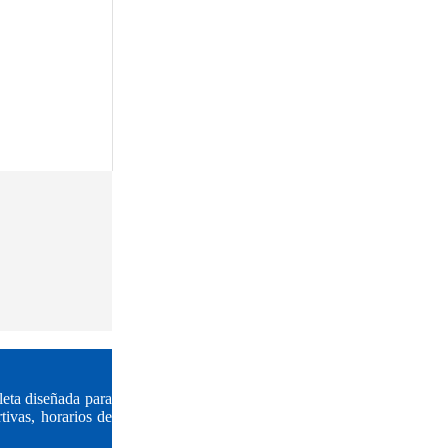
eta diseñada para
tivas, horarios de