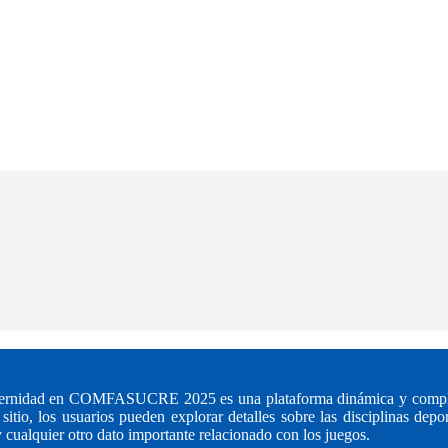
fraternidad en COMFASUCRE 2025 es una plataforma dinámica y compl
itio, los usuarios pueden explorar detalles sobre las disciplinas depor
 cualquier otro dato importante relacionado con los juegos.