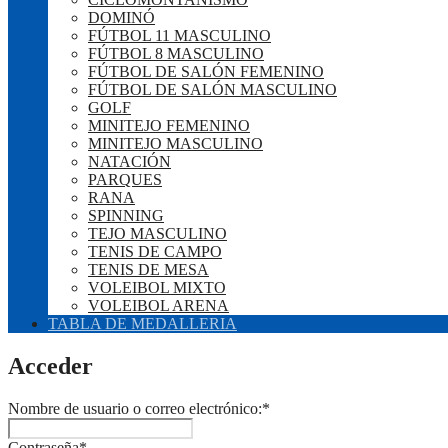
DOMINÓ
FÚTBOL 11 MASCULINO
FÚTBOL 8 MASCULINO
FÚTBOL DE SALÓN FEMENINO
FÚTBOL DE SALÓN MASCULINO
GOLF
MINITEJO FEMENINO
MINITEJO MASCULINO
NATACIÓN
PARQUES
RANA
SPINNING
TEJO MASCULINO
TENIS DE CAMPO
TENIS DE MESA
VOLEIBOL MIXTO
VOLEIBOL ARENA
TABLA DE MEDALLERIA
Acceder
Nombre de usuario o correo electrónico:
*
Contraseña
*