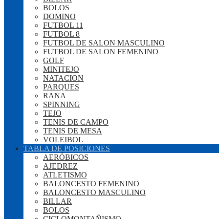
BOLOS
DOMINO
FUTBOL 11
FUTBOL 8
FUTBOL DE SALON MASCULINO
FUTBOL DE SALON FEMENINO
GOLF
MINITEJO
NATACION
PARQUES
RANA
SPINNING
TEJO
TENIS DE CAMPO
TENIS DE MESA
VOLEIBOL
TABLA DE POSICIONES
AERÓBICOS
AJEDREZ
ATLETISMO
BALONCESTO FEMENINO
BALONCESTO MASCULINO
BILLAR
BOLOS
CICLOMONTAÑISMO